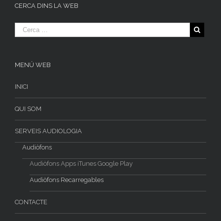
CERCA DINS LA WEB
MENÚ WEB
INICI
QUI SOM
SERVEIS AUDIOLOGIA
Audiòfons
Audiòfons Apps iTunes Google Play
Audiòfons Recarregables
CONTACTE