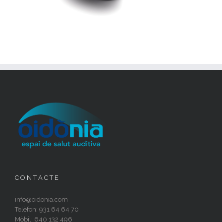
C O N T A C T E
info@oidonia.com
Telèfon: 931 64 64 70
Mòbil: 640 132 496