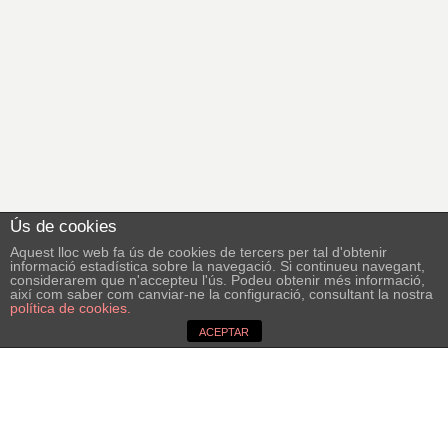
Ús de cookies
Aquest lloc web fa ús de cookies de tercers per tal d'obtenir
informació estadística sobre la navegació. Si continueu navegant,
considerarem que n'accepteu l'ús. Podeu obtenir més informació,
així com saber com canviar-ne la configuració, consultant la nostra
política de cookies.
ACEPTAR