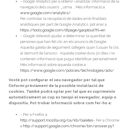
–
Google Analytics
per a obtenir i analitzar informació de la
navegació dels usuaris: _utma … Més informació a
www.google.com/analytics/
.
Per controlar la recopilació de dades amb finalitats
analítiques per part de Google Analytics, pot anar a
https://tools.google.com/dlpage/gaoptout?hl=en
–
Google Adwords
ajudar a determinar la quantitat de
persones que han fet clic en els anuncis de Google.
Aquesta galeta de seguiment s’afegeix quan l’usuari fa clic
al damunt de l’anunci. Aquesta cookie dura 30 dies i no
contenen informació que pugui identificar personalment.
Més informació sobre aquesta cookie a
https://www.google.com/policies/technologies/ads/
Vostè pot configurar el seu navegador per tal que
l’informi prèviament de la possible instal·lació de
cookies. També podrà optar per tal que es suprimeixin
automàticament un cop es tanqui el navegador, equip o
dispositiu. Pot trobar informació sobre com fer-ho a:
– Per a Firefox a
http://support.mozilla.org/ca/kb/Galetes
– Per a Chrome
a
http://support.google.com/chrome/bin/answer.py?