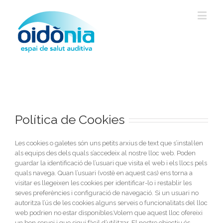
Política de Cookies
Les cookies o galetes són uns petits arxius de text que s’instal·len
als equips des dels quals s’accedeix al nostre lloc web. Poden
guardar la identificació de l’usuari que visita el web i els llocs pels
quals navega. Quan l’usuari (vostè en aquest cas) ens torna a
visitar es llegeixen les cookies per identificar-lo i restablir les
seves preferències i configuració de navegació. Si un usuari no
autoritza l’ús de les cookies alguns serveis o funcionalitats del lloc
web podrien no estar disponibles.Volem que aquest lloc ofereixi
un bon servei i que sigui fàcil d’utilitzar. El nostre objectiu és