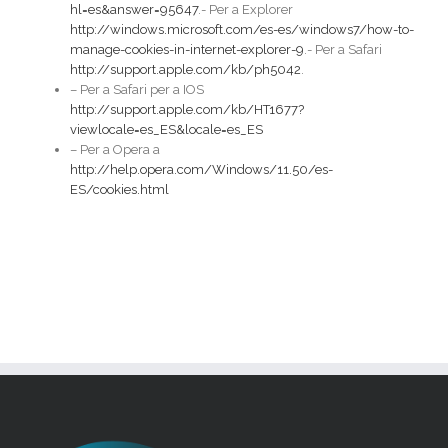
hl=es&answer=95647
.- Per a Explorer
http://windows.microsoft.com/es-es/windows7/how-to-
manage-cookies-in-internet-explorer-9
.- Per a Safari
http://support.apple.com/kb/ph5042
.
– Per a Safari per a IOS
http://support.apple.com/kb/HT1677?
viewlocale=es_ES&locale=es_ES
– Per a Opera a
http://help.opera.com/Windows/11.50/es-
ES/cookies.html