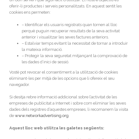
oferir-li productes i serveis personalitzats. En aquest sentit les
cookies ens permeten:
– Identificar els usuaris registrats quan tornen al lloc
perquè puguin recuperar resultats de la seva activitat
anterior i visualitzar les seves factures anteriors.
– Estalviar temps evitant la necessitat de tornar a introduir
la mateixa informació.
– Protegir la seva seguretat mitjançant la comprovació de
les dades d’inici de sessió.
Vostè pot revocar el consentiment a la utilització de cookies
eliminant-les per mitjà de les opcions que li ofereix el seu
navegador.
Si desitja rebre informació addicional sobre l’activitat de les
empreses de publicitat a Internet i sobre com eliminar les seves
dades dels registres d’aquestes empreses, li recomanem la visita
de
www.networkadvertising.org
.
Aquest lloc web utilitza les galetes següents: