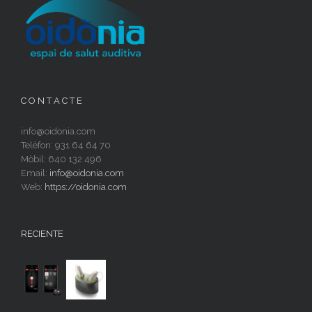
C O N T A C T E
info@oidonia.com
Telèfon: 931 64 64 70
Mòbil: 640 132 496
Email:
info@oidonia.com
Web:
https://oidonia.com
RECIENTE